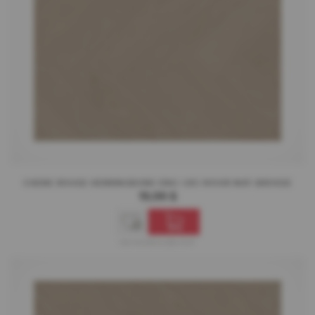
CHENE ROUGE HERRINGBONE ENG ½X5 IVOOR MAT-BROSSE
19
,
99
$
ME-ROHB15-28B-SMP