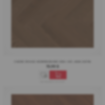
CHENE ROUGE HERRINGBONE ENG ½X5 JAVA SATIN
19
,
99
$
ME-ROHB15-14S-SMP