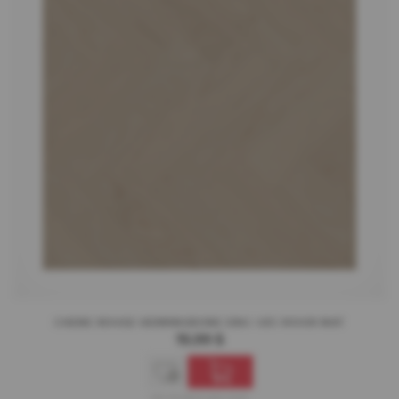
CHENE ROUGE HERRINGBONE ENG ½X5 IVOOR MAT
19
,
99
$
ME-ROHB15-28M-SMP