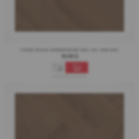
CHENE ROUGE HERRINGBONE ENG ½X5 JAVA MAT
19
,
99
$
ME-ROHB15-14M-SMP