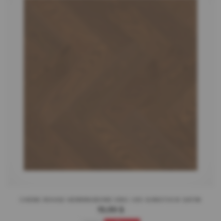
CHENE ROUGE HERRINGBONE ENG ½X5 GUNSTOCK SATIN
19
,
99
$