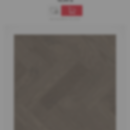
ME-ROHB15-17S-SMP