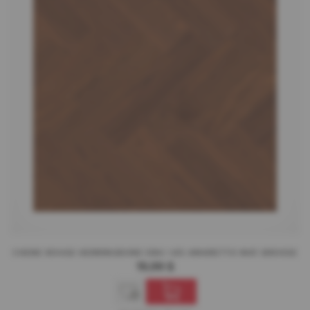
CHENE ROUGE HERRINGBONE ENG ½X5 AMARETTO MAT-BROSSE
19
,
99
$