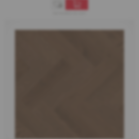
ME-ROHB15-12S-SMP