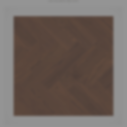
ME-ROHB15-15B-SMP