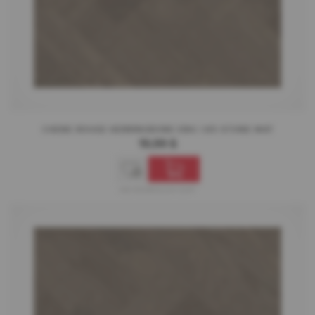
CHENE ROUGE HERRINGBONE ENG ½X5 STONE MAT
19
,
99
$
ME-ROHB15-21M-SMP