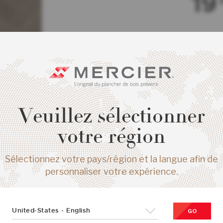
19
Pour com
Veuillez sélectionner
votre région
Sélectionnez votre pays/région et la langue afin de
personnaliser votre expérience.
United-States - English
GO