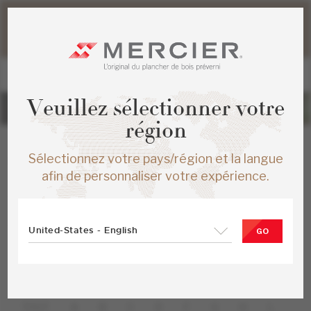
Veuillez noter que les délais d'expédition des commandes
web peuvent être légèrement prolongés pour la période
estivale.
Veuillez sélectionner votre
région
Glossaire
Sélectionnez votre pays/région et la langue
afin de personnaliser votre expérience.
PLUSIEURS TERMES SPÉCIALISÉS SONT UTILISÉS EN
CE QUI A TRAIT AUX PLANCHERS DE BOIS
PRÉVERNIS. VOICI LES PLUS FRÉQUENTS.
United-States - English
GO
FILTRER PAR
TOUT
A
B
C
D
F
G
H
L