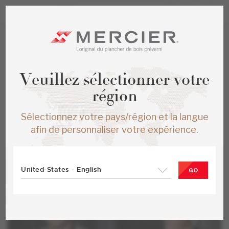
Nouvelles
Veuillez sélectionner votre
FILTRER PAR
région
TOUT
Année
Sélectionnez votre pays/région et la langue
afin de personnaliser votre expérience.
United-States - English
GO