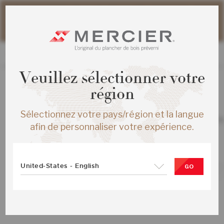
Veuillez noter que les délais d'expédition des commandes
web peuvent être légèrement prolongés pour la période
estivale.
Veuillez sélectionner votre
région
TOUS LES PRODUITS
/
ÉCHANTILLONS
Sélectionnez votre pays/région et la langue
CHENE ROUGE HERRINGBONE ENG 
afin de personnaliser votre expérience.
GUNSTOCK MAT
SKU :
ME-ROHB15-12M-SMP
United-States - English
GO