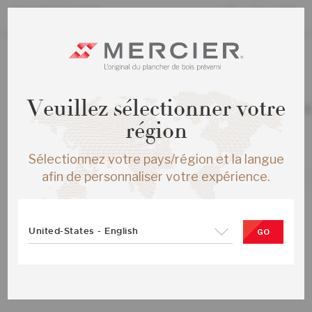
TOUS LES PRODUITS
/
ÉCHANTILLONS
Veuillez sélectionner votre
CHENE ROUGE HERRINGBONE ENG 
JAVA MAT
région
SKU :
ME-ROHB15-14M-SMP
Sélectionnez votre pays/région et la langue
afin de personnaliser votre expérience.
United-States - English
GO