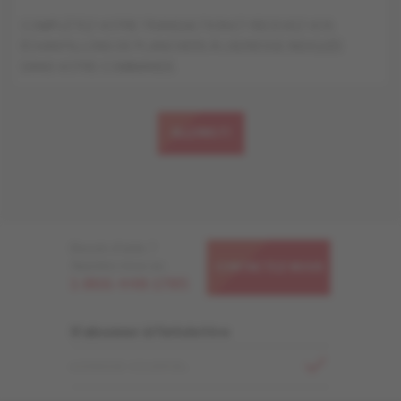
COMPLÉTEZ VOTRE TRANSACTION ET RECEVEZ VOS
ÉCHANTILLONS DE PLANCHERS À L'ADRESSE INDIQUÉE
DANS VOTRE COMMANDE.
ALLONS-Y !
Besoin d'aide ?
Appelez-nous au
CONTACTEZ-NOUS
1-866-448-1785
S'abonner à l'infolettre
ADRESSE COURRIEL