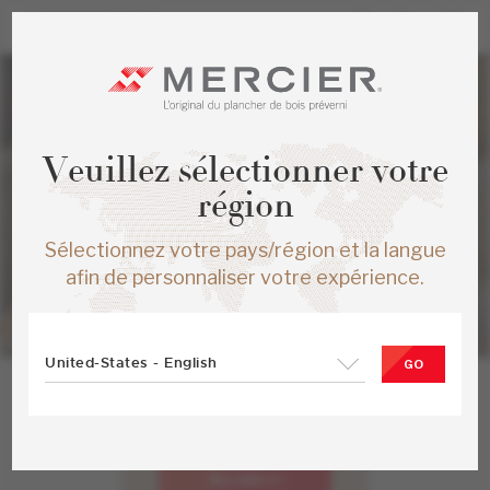
Échantillons
Veuillez sélectionner votre
Chez Mercier, nous savons que l'achat d'un plancher de
bois requiert de voir et de comparer plusieurs options
région
avant d'arrêter son choix.
Sélectionnez votre pays/région et la langue
afin de personnaliser votre expérience.
Commandez jusqu'à
6 échantillons
United-States - English
(DE 7 PO DE LONGUEUR)
GO
Gratuits!
LIVRAISON INCLUSE
ALLONS-Y !