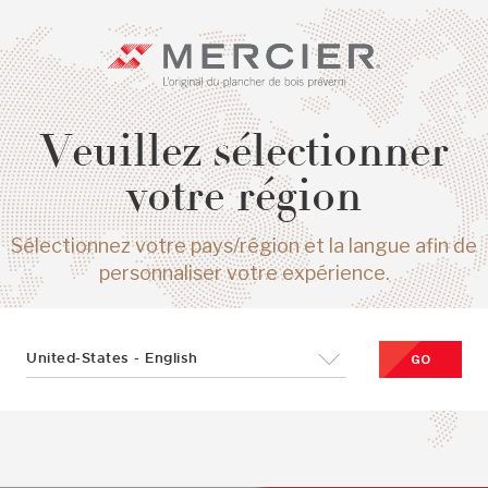
LUSTRES
PRÉNOM
NOM
Veuillez sélectionner
COURRIEL
votre région
TÉLÉPHONE
Sélectionnez votre pays/région et la langue afin de
personnaliser votre expérience.
MOT DE PASSE
CONFIRMER LE MOT DE PASS
United-States - English
GO