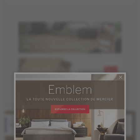
COMMANDEZ JUSQU'À
GRATUITS
6 ÉCHANTILLONS
Vous pourriez aussi aimer
Chêne blanc
Chêne rouge
Balance
Comfort
Collection Source
Collection Source