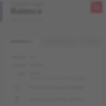
Chêne rouge
Balance
Collection Source
INGÉNIERIE 1/2 "
INGÉNIERIE 3/4 "
MASSIF
1/2 "
ÉPAISSEUR
livUP, Mat
LUSTRES
livUP, liv
FINIS
Apprenez-en plus sur nos finis
En savoir plus
Sous-sol, rez-de-chaussée et étages
Peut recouvrir un plancher chauffant