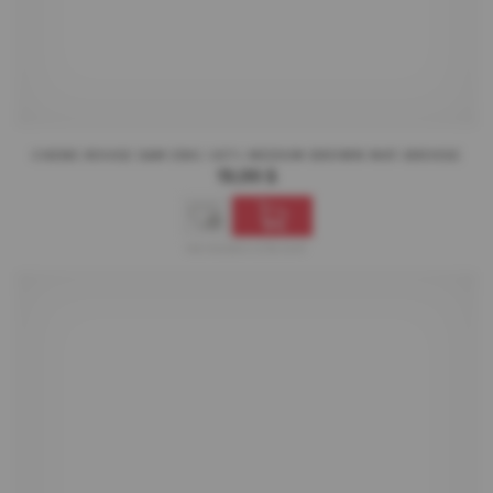
CHENE ROUGE S&M ENG ½X7½ MEDIUM BROWN MAT-BROSSE
19
,
99
$
ME-ROSB1K-07B-SMP