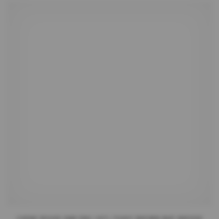
CHENE ROUGE S&M ENG ½X7½ TOAST BROWN MAT-BROSSE