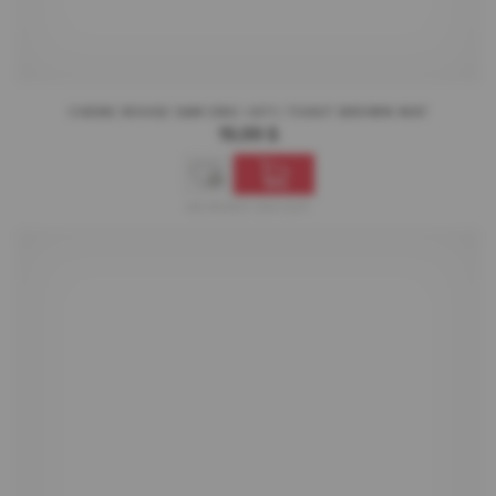
CHENE ROUGE S&M ENG ½X7½ TOAST BROWN MAT
19
,
99
$
ME-ROSB1K-09M-SMP