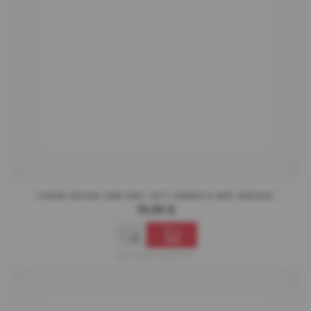
CHENE ROUGE S&M ENG ½X7½ ARABICA MAT-BROSSE
19
,
99
$
ME-ROSB1K-02B-SMP