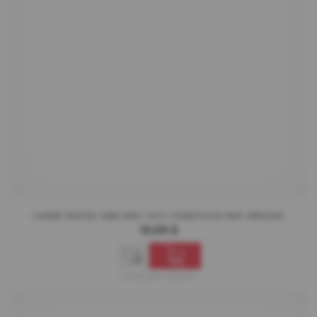
CHENE ROUGE S&M ENG ½X7½ GUNSTOCK MAT-BROSSE
19
,
99
$
ME-ROSB1K-12B-SMP