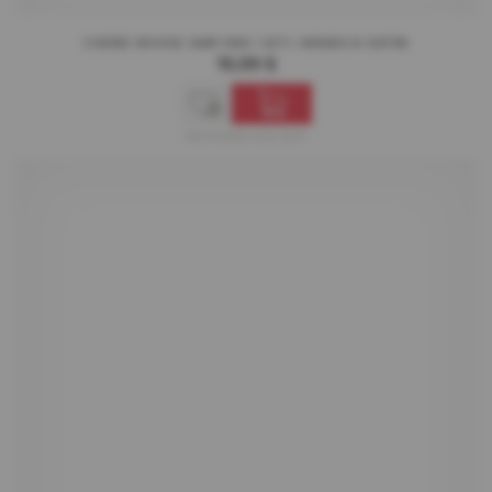
CHENE ROUGE S&M ENG ½X7½ ARABICA SATIN
19
,
99
$
ME-ROSB1K-02S-SMP