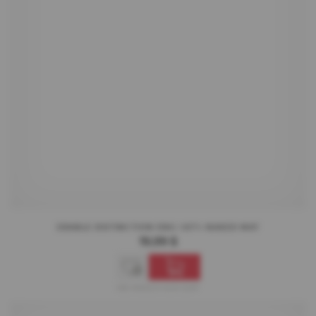
ERABLE DISTINCTION ENG ½X7½ NAKED MAT
19
,
99
$
ME-HMDS1K-NKM-SMP