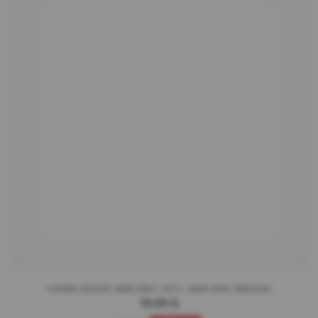
CHENE ROUGE S&M ENG ½X7½ JAVA MAT-BROSSE
19
,
99
$