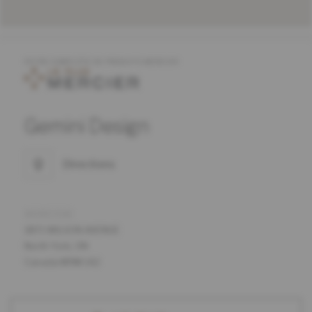
OFFRE COMPLÈTE DE PRODUITS MERCIER
Gemini Design
Directions
ADRESSE
1871 WILSON AVENUE
North York, ON
Canada M9M 1A2