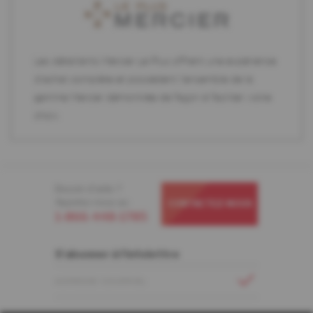
Les détaillants Mercier Le Plus offrent une expérience
d'achat complète et possèdent l'ensemble de la
gamme Mercier démontrée de façon à faciliter votre
choix.
Besoin d'aide ?
Appelez-nous au
CONTACTEZ-NOUS
1-866-448-1785
S'abonner à l'infolettre
ADRESSE COURRIEL