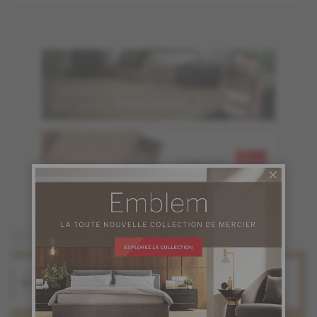
COMMANDEZ JUSQU'À
GRATUITS
6 ÉCHANTILLONS
Vous pourriez aussi aimer
Chêne blanc
Chêne rouge
Naked
Naked
Collection Naked
Collection Naked