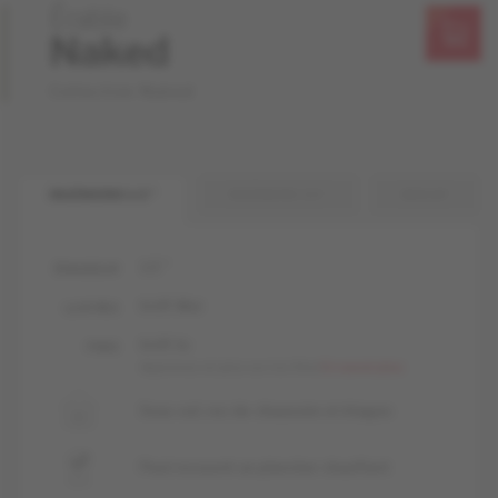
Érable
Naked
Collection Naked
INGÉNIERIE 1/2 "
INGÉNIERIE 3/4 "
MASSIF
1/2 "
ÉPAISSEUR
livUP, Mat
LUSTRES
livUP, liv
FINIS
Apprenez-en plus sur nos finis
En savoir plus
Sous-sol, rez-de-chaussée et étages
Peut recouvrir un plancher chauffant