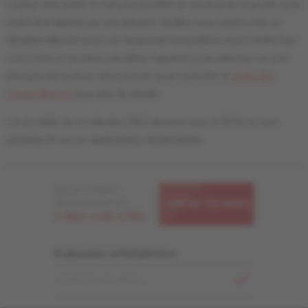
couleur et le lustre. Il n'est pas possible de représenter le grade ou le
motif Herringbone sur une planche. Veuillez vous rendre chez un
détaillant Mercier pour voir de grands échantillons avant d'effectuer
votre choix et de mieux visualiser l'apparence du plancher sur une
plus grande surface. Vous pouvez aussi consulter le
Guide des
Grades Mercier
pour plus de détails.
Les produits de la collection PRO viennent avec le fini liv et sont
garantis 20 ans en applications résidentielles.
Besoin d'aide ?
Appelez-nous au
CONTACTEZ-NOUS
1-866-448-1785
S'abonner à l'infolettre
ADRESSE COURRIEL