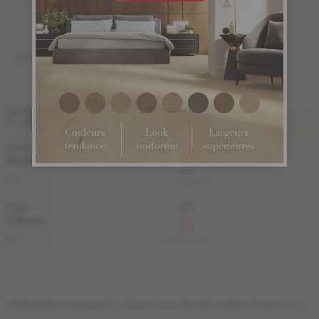
MASSIF
FINI LIV
LARGEUR
ET GRADE
PRO
3 1/4 "
(83 mm)
PRO
KS-HMPG33-82S
4 1/4 "
(108 mm)
PRO
KS-HMPG34-82S
L'échantillon commandé en ligne a pour but de montrer l'essence, la