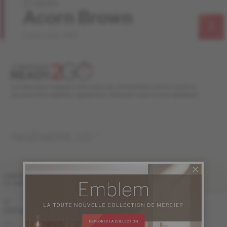
Érable
Acorn Brown
Collection PRO
Les planchers marqués d'un icône de chronomètre sont en stock et
peuvent être expédiés rapidement. Informez-vous à votre détaillant.
INGÉNIERIE 1/2 "
FINI LIV
LARGEUR
ET GRADE
PRO
5 "
(127 mm)
PRO
KE-HMPG15-82S