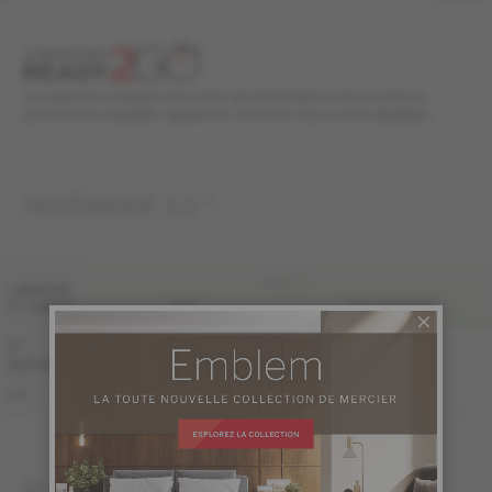
Les planchers marqués d'un icône de chronomètre sont en stock et
peuvent être expédiés rapidement. Informez-vous à votre détaillant.
INGÉNIERIE 1/2 "
FINI LIV
LARGEUR
ET GRADE
PRO
PRO-BROSSÉ
5 "
Échantillon
non
(127 mm)
disponible
KE-ROPG15-HHB
PRO
KE-ROPG15-HHS
MASSIF