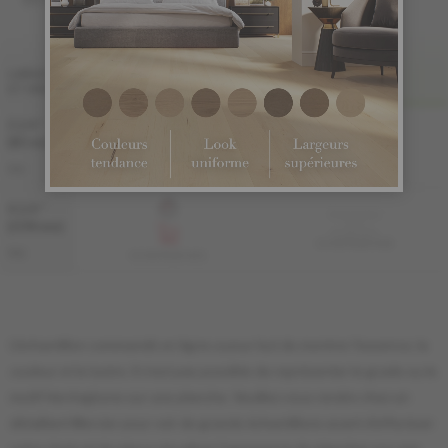
FINI LIV
LARGEUR
ET GRADE
PRO
PRO-BROSSÉ
3 1/4 "
Échantillon
non
(83 mm)
disponible
KS-ROPG33-HHB
PRO
KS-ROPG33-HHS
4 1/4 "
Échantillon
non
(108 mm)
disponible
KS-ROPG34-HHB
PRO
KS-ROPG34-HHS
L'échantillon commandé en ligne a pour but de montrer l'essence, la
couleur et le lustre. Il n'est pas possible de représenter le grade ou le
motif Herringbone sur une planche. Veuillez vous rendre chez un
détaillant Mercier pour voir de grands échantillons avant d'effectuer