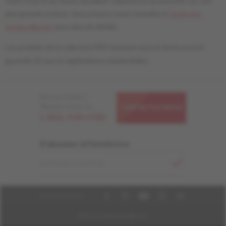
votre choix et de mieux visualiser l'apparence du plancher sur une
plus grande surface. Vous pouvez aussi consulter le
Guide des
Grades Mercier
pour plus de détails.
Les produits de la collection PRO viennent avec le fini liv et sont
garantis 20 ans en applications résidentielles.
Besoin d'aide ?
Appelez-nous au
CONTACTEZ-NOUS
1-866-448-1785
S'abonner à l'infolettre
ADRESSE COURRIEL
SUIVEZ-NOUS
© 2026 Planchers Mercier