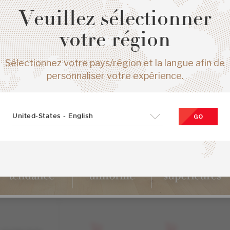
Veuillez sélectionner
votre région
Sélectionnez votre pays/région et la langue afin de
personnaliser votre expérience.
FINI LIV
LUSTRE
United-States - English
GO
OOKS (GRADES)
SATINÉ
MAT
M
LECT & MEILLEUR
ME-ROSB35-15S
ME-ROSB35-15M
M