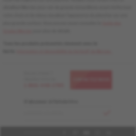
détaillant Mercier pour voir de grands échantillons avant d'effectuer
votre choix et de mieux visualiser l'apparence du plancher sur une
plus grande surface. Vous pouvez aussi consulter le
Guide des
Grades Mercier
pour plus de détails.
Tous les produits présentés viennent avec le
fini liv
.
Information et disponibilité du fini livUP de Mercier.
Besoin d'aide ?
Appelez-nous au
CONTACTEZ-NOUS
1-866-448-1785
S'abonner à l'infolettre
ADRESSE COURRIEL
SUIVEZ-NOUS