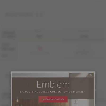
INGÉNIERIE 1/2 "
FINI LIV
FINI LIVUP
LARGEUR
ET GRADE
MAT
LIVUP
7 1/2 "
Échantillon
non
(191 mm)
disponible
ME-OASB1K-A3M
ME-OASB1K-A3I
S&M
INGÉNIERIE 3/4 "
FINI LIV
FINI LIVUP
LARGEUR
ET GRADE
MAT
LIVUP