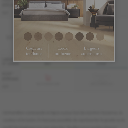
7 1/2 "
Échantillon
non
(191 mm)
disponible
ME-OASB3K-A3M
ME-OASB3K-A3I
S&M
MASSIF
FINI LIV
FINI LIVUP
LARGEUR
ET GRADE
MAT
LIVUP
4 1/4 "
Échantillon
non
(108 mm)
disponible
MS-OASB34-A3M
MS-OASB34-A3I
S&M
L'échantillon commandé en ligne a pour but de montrer l'essence, la
couleur et le lustre. Il n'est pas possible de représenter le grade ou le
motif Herringbone sur une planche. Veuillez vous rendre chez un