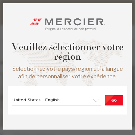
Veuillez noter que les délais d'expédition des commandes
web peuvent être légèrement prolongés pour la période
estivale.
Veuillez sélectionner votre
région
Sélectionnez votre pays/région et la langue
afin de personnaliser votre expérience.
United-States - English
GO