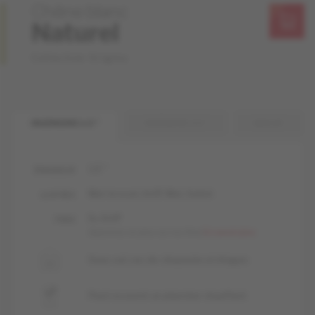
Chêne blanc
Naturel
Collection Origins
INGÉNIERIE 1/2 "
INGÉNIERIE 3/4 "
MASSIF
1/2 "
ÉPAISSEUR
Mat-brossé, livUP, Mat, Satiné
LUSTRES
liv, livUP
FINIS
Apprenez-en plus sur nos finis
En savoir plus
Sous-sol, rez-de-chaussée et étages
Peut recouvrir un plancher chauffant