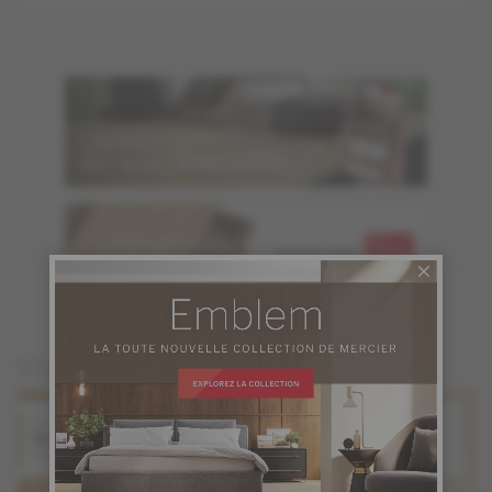
COMMANDEZ JUSQU'À
GRATUITS
6 ÉCHANTILLONS
Vous pourriez aussi aimer
Chêne rouge
Érable
Naturel
Naturel
Collection Origins
Collection Origins