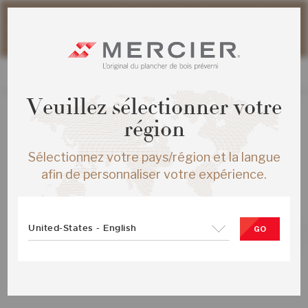
Veuillez noter que les délais d'expédition des commandes
web peuvent être légèrement prolongés pour la période
estivale.
Veuillez sélectionner votre
région
TOUS LES PRODUITS
Sélectionnez votre pays/région et la langue
HICKORY AUTHENTIC ENG ½X6½
afin de personnaliser votre expérience.
NATUREL MAT
SKU :
ME-HIAT1F-00M-SMP
United-States - English
GO