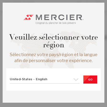
TOUS LES PRODUITS
Veuillez sélectionner votre
ERABLE S&M ENG ½X5 CREME BRUL
SATIN
région
SKU :
ME-HMSB15-25S-SMP
Sélectionnez votre pays/région et la langue
afin de personnaliser votre expérience.
United-States - English
GO