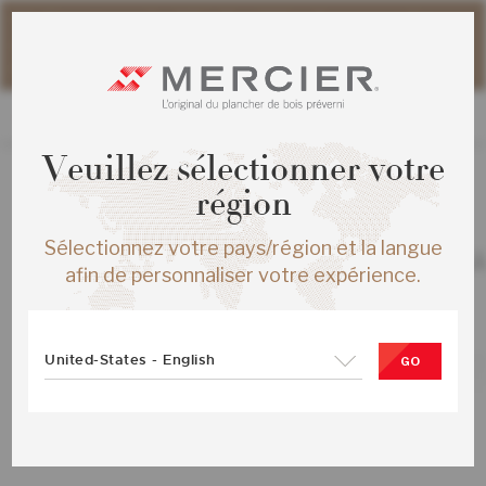
Veuillez noter que les délais d'expédition des commandes
web peuvent être légèrement prolongés pour la période
estivale.
Veuillez sélectionner votre
région
TOUS LES PRODUITS
Sélectionnez votre pays/région et la langue
ERABLE PRO MAS ¾X3¼ NATUREL L
afin de personnaliser votre expérience.
PRO
SKU :
KS-HMPG33-00S-SMP
United-States - English
GO