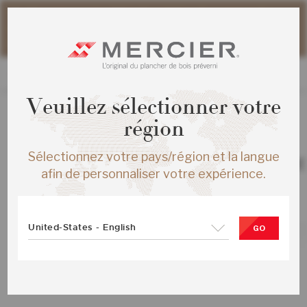
Veuillez noter que les délais d'expédition des commandes
web peuvent être légèrement prolongés pour la période
estivale.
Veuillez sélectionner votre
région
TOUS LES PRODUITS
Sélectionnez votre pays/région et la langue
ERABLE PRO MAS ¾X3¼ BROOKLINE
afin de personnaliser votre expérience.
PRO
SKU :
KS-HMPG33-86S-SMP
United-States - English
GO