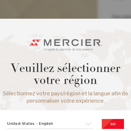
Pour com
Veuillez sélectionner
votre région
Sélectionnez votre pays/région et la langue afin de
personnaliser votre expérience.
United-States - English
GO