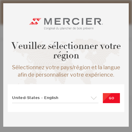
Veuillez noter que les délais d'expédition des commandes
web peuvent être légèrement prolongés pour la période
estivale.
Veuillez sélectionner votre
région
TOUS LES PRODUITS
Sélectionnez votre pays/région et la langue
ERABLE DISTINCTION ENG ¾X7½
afin de personnaliser votre expérience.
GUNSTOCK MAT
SKU :
ME-HMDS3K-12M-SMP
United-States - English
GO