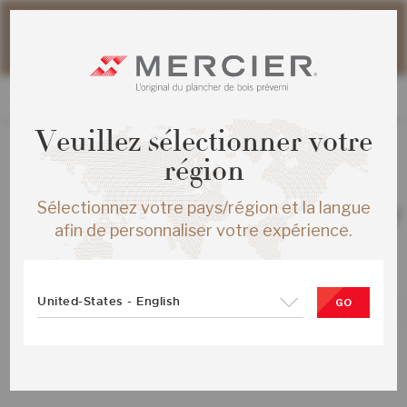
Veuillez noter que les délais d'expédition des commandes
web peuvent être légèrement prolongés pour la période
estivale.
Veuillez sélectionner votre
région
TOUS LES PRODUITS
/
ÉCHANTILLONS
Sélectionnez votre pays/région et la langue
ERABLE DISTINCTION ENG ½X5 MIST
afin de personnaliser votre expérience.
MAT
SKU :
ME-HMDS15-29M-SMP
United-States - English
GO