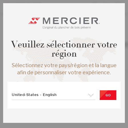
TOUS LES PRODUITS
/
ÉCHANTILLONS
Veuillez sélectionner votre
ERABLE AUTHENTIC ENG ½X6½ TRE
MAT
région
SKU :
ME-HMAT1F-30M-SMP
Sélectionnez votre pays/région et la langue
afin de personnaliser votre expérience.
United-States - English
GO