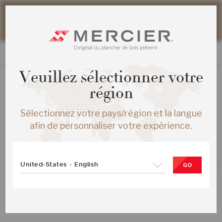
Veuillez noter que les délais d'expédition des commandes
web peuvent être légèrement prolongés pour la période
estivale.
Veuillez sélectionner votre
région
TOUS LES PRODUITS
/
ÉCHANTILLONS
Sélectionnez votre pays/région et la langue
ERABLE AUTHENTIC ENG ½X6½
afin de personnaliser votre expérience.
ELEMENT MAT
SKU :
ME-HMOX1F-ELM-SMP
United-States - English
GO