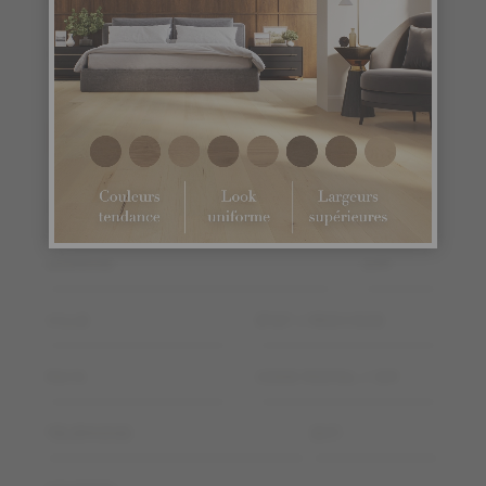
TÉLÉPHONE
EXT.
Information
PRÉNOM
NOM
ADRESSE
APP
VILLE
ÉTAT / PROVINCE
PAYS
CODE POSTAL / ZIP
TÉLÉPHONE
EXT.