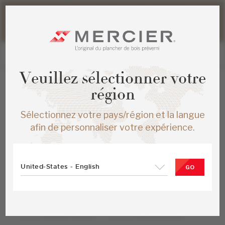
Veuillez noter que les délais d'expédition des commandes
web peuvent être légèrement prolongés pour la période
estivale.
Formulaire -
Veuillez sélectionner votre
région
Enregistrez votre
Sélectionnez votre pays/région et la langue
garantie
afin de personnaliser votre expérience.
Votre plancher
United-States - English
GO
Type de projet
APPLICATIONS
APPLICATIONS
RÉSIDENTIELLES
COMMERCIALES