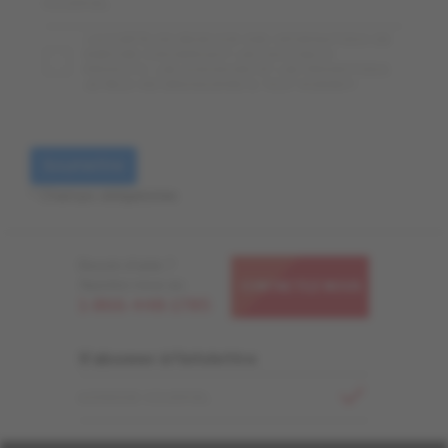
COURRIEL
J'ACCEPTE DE RECEVOIR DES INFORMATIONS DE
MERCIER CONCERNANT LES NOUVEAUX
PRODUITS, LES ANNONCES ET LES PROMOTIONS.
JE PEUX ME DÉSINSCRIRE À TOUT MOMENT.
Soumettre
* Champs obligatoires
Besoin d'aide ?
Appelez-nous au
CONTACTEZ-NOUS
1-866-448-1785
S'abonner à l'infolettre
ADRESSE COURRIEL