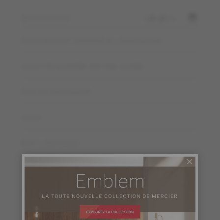
DATE D'ACHAT
CODE PRODUIT (RÉFÉRER À L'EMBALLAGE)
QUANTITÉ ACHETÉE (EN PIED CARRÉ)
NOM DU DÉTAILLANT
VILLE
ÉTAT / PROVINCE
PAYS
CODE POSTAL / ZIP
ADRESSE COURRIEL