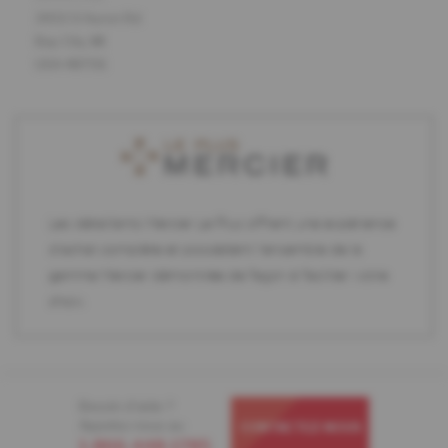
3450 S Huron Rd
Bay City, MI
USA 48706
Les détaillants Mercier Le Plus offrent une expérience
d'achat complète et possèdent l'ensemble de la
gamme Mercier démontrée de façon à faciliter votre
choix.
Besoin d'aide ?
Appelez-nous au
CONTACTEZ-NOUS
1-866-448-1785