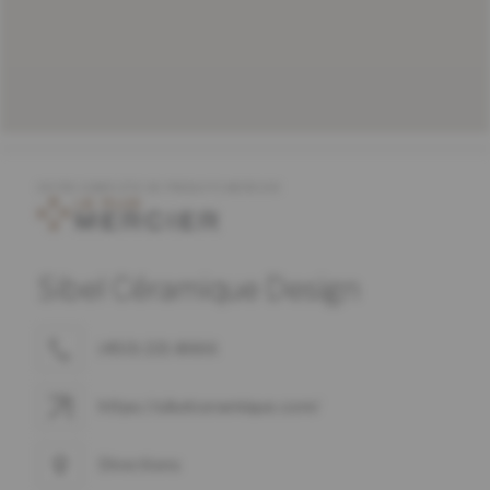
OFFRE COMPLÈTE DE PRODUITS MERCIER
Sibel Céramique Design
(450) 221-8666
https://sibelceramique.com/
Directions