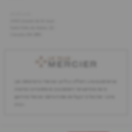
ADRESSE
5443 chemin de St-Jean
Saint-Felix-de-Valois, QC
Canada J0K 2M0
Les détaillants Mercier Le Plus offrent une expérience
d'achat complète et possèdent l'ensemble de la
gamme Mercier démontrée de façon à faciliter votre
choix.