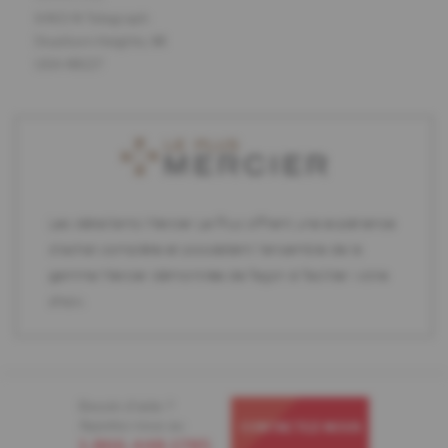
6465 N Telegraph
Dearborn Heights, MI
USA 48127
Les détaillants Mercier Le Plus offrent une expérience
d'achat complète et possèdent l'ensemble de la
gamme Mercier démontrée de façon à faciliter votre
choix.
Besoin d'aide ?
Appelez-nous au
CONTACTEZ-NOUS
1-866-448-1785