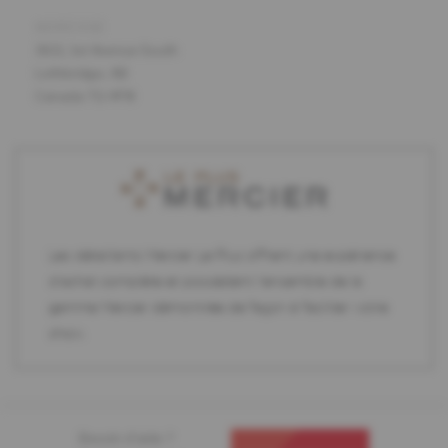
ADRESSE
3611, 1st Avenue South
Lethbridge, AB
Canada T1J 4P8
Les détaillants Mercier Le Plus offrent une expérience
d'achat complète et possèdent l'ensemble de la
gamme Mercier démontrée de façon à faciliter votre
choix.
Besoin d'aide ?