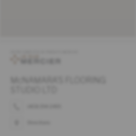
OFFRE COMPLÈTE DE PRODUITS MERCIER
McNAMARA'S FLOORING
STUDIO LTD
(403) 394-2495
Directions