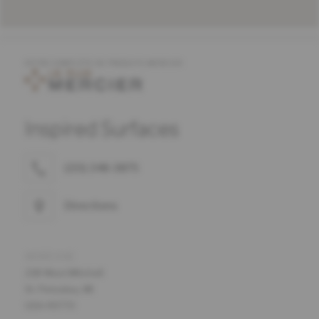
OFFRE COMPLÈTE DE PRODUITS MERCIER
Inspired Surfaces
(231) 348-3875
Directions
ADRESSE
218 West Mitchell
St. Petoskey, MI
USA 49770