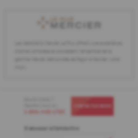
Les détaillants Mercier Le Plus offrent une expérience
d'achat complète et possèdent l'ensemble de la
gamme Mercier démontrée de façon à faciliter votre
choix.
Besoin d'aide ?
Appelez-nous au
CONTACTEZ-NOUS
1-866-448-1785
S'abonner à l'infolettre