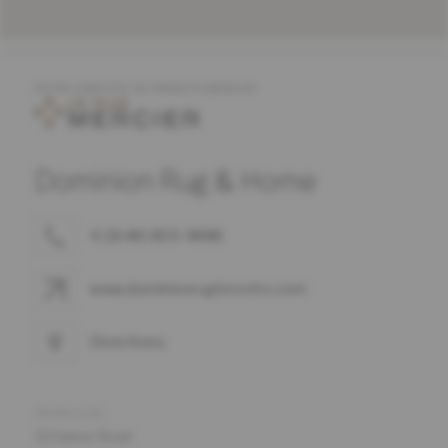
OFFRE COMPLÈTE DE PRODUITS MERCIER
Dominion Rug & Home
4 (1648) 859-4888
www.dominionrugtoronto.com
Directions
ADRESSE
52 Samor Road