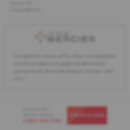
Toronto, ON
Canada M6A 1J6
Les détaillants Mercier Le Plus offrent une expérience
d'achat complète et possèdent l'ensemble de la
gamme Mercier démontrée de façon à faciliter votre
choix.
Besoin d'aide ?
Appelez-nous au
CONTACTEZ-NOUS
1-866-448-1785