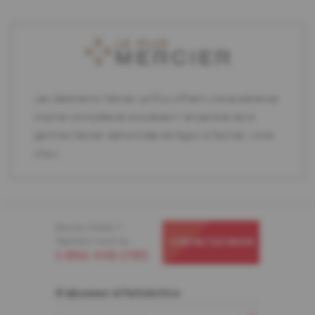
Les détaillants Mercier Le Plus offrent une expérience
d'achat complète et possèdent l'ensemble de la
gamme Mercier démontrée de façon à faciliter votre
choix.
Besoin d'aide ?
Appelez-nous au
CONTACTEZ-NOUS
1-866-448-1785
S'abonner à l'infolettre