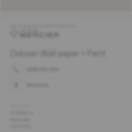
OFFRE COMPLÈTE DE PRODUITS MERCIER
Debsan Wall paper + Paint
(508) 653-1360
Directions
ADRESSE
25 N Main St
Natick, MA
USA 01760