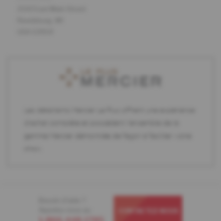
2543 East Main Street
Reedsburg, WI
USA 53959
Les détaillants Mercier Le Plus offrent une expérience
d'achat complète et possèdent l'ensemble de la
gamme Mercier démontrée de façon à faciliter votre
choix.
Besoin d'aide ?
Appelez-nous au
CONTACTEZ-NOUS
1-866-448-1785