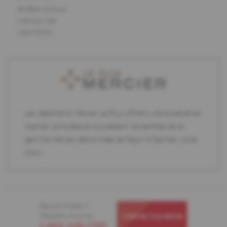
81 Main St Rear
Littleton, NH
USA 03561
Les détaillants Mercier Le Plus offrent une expérience
d'achat complète et possèdent l'ensemble de la
gamme Mercier démontrée de façon à faciliter votre
choix.
Besoin d'aide ?
Appelez-nous au
CONTACTEZ-NOUS
1-866-448-1785