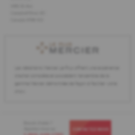
1481 16 Ave
Campbell River, BC
Canada V9W 4J3
Les détaillants Mercier Le Plus offrent une expérience
d'achat complète et possèdent l'ensemble de la
gamme Mercier démontrée de façon à faciliter votre
choix.
Besoin d'aide ?
Appelez-nous au
CONTACTEZ-NOUS