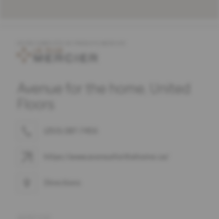
OFFRE COMPLÈTE DE PRODUITS MERCIER
Avenue for the home, United
Floors
(250) 287-7456
https://www.avenueforthehome.ca/
Directions
ADRESSE