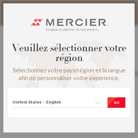
Veuillez noter que les délais d'expédition des commandes
web peuvent être légèrement prolongés pour la période
estivale.
Veuillez sélectionner votre
région
TOUS LES PRODUITS
Sélectionnez votre pays/région et la langue
CHENE ROUGE S&M ENG ¾X7½ MAD
afin de personnaliser votre expérience.
MAT
SKU :
ME-ROSB3K-MDM-SMP
United-States - English
GO