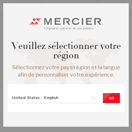
TOUS LES PRODUITS
Veuillez sélectionner votre
CHENE ROUGE S&M ENG ¾X7½
COMFORT MAT
région
SKU :
ME-ROSB3K-CFM-SMP
Sélectionnez votre pays/région et la langue
afin de personnaliser votre expérience.
United-States - English
GO