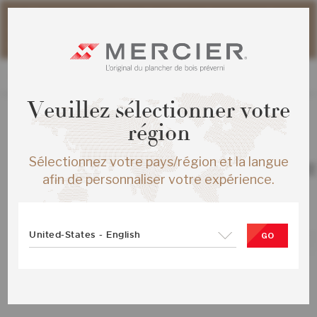
Veuillez noter que les délais d'expédition des commandes
web peuvent être légèrement prolongés pour la période
estivale.
Veuillez sélectionner votre
région
TOUS LES PRODUITS
Sélectionnez votre pays/région et la langue
CHENE ROUGE S&M ENG ¾X7½ BRE
afin de personnaliser votre expérience.
MAT
SKU :
ME-ROSB3K-BEM-SMP
United-States - English
GO