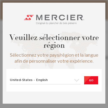
Veuillez noter que les délais d'expédition des commandes
web peuvent être légèrement prolongés pour la période
estivale.
Veuillez sélectionner votre
région
TOUS LES PRODUITS
Sélectionnez votre pays/région et la langue
CHENE ROUGE S&M ENG ½X5 MIST M
afin de personnaliser votre expérience.
BROSSE
SKU :
ME-ROSB15-29B-SMP
United-States - English
GO