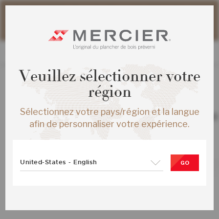
Veuillez noter que les délais d'expédition des commandes
web peuvent être légèrement prolongés pour la période
estivale.
Veuillez sélectionner votre
région
TOUS LES PRODUITS
Sélectionnez votre pays/région et la langue
CHENE ROUGE S&M ENG ½X5 IVOOR
afin de personnaliser votre expérience.
MAT-BROSSE
SKU :
ME-ROSB15-28B-SMP
United-States - English
GO