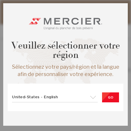
Veuillez noter que les délais d'expédition des commandes
web peuvent être légèrement prolongés pour la période
estivale.
Veuillez sélectionner votre
région
TOUS LES PRODUITS
/
ÉCHANTILLONS
Sélectionnez votre pays/région et la langue
CHENE ROUGE HERRINGBONE ENG 
afin de personnaliser votre expérience.
TOAST BROWN MAT-BROSSE
SKU :
ME-ROHB15-09B-SMP
United-States - English
GO