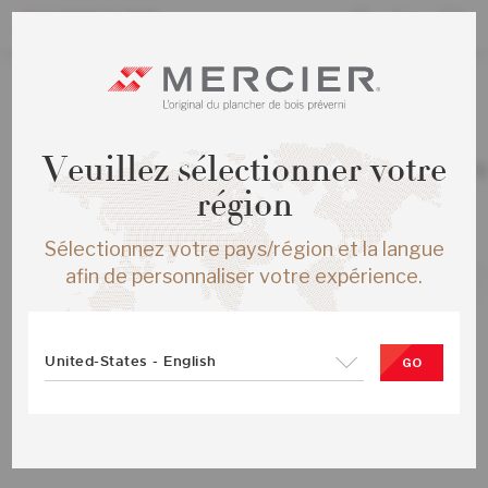
TOUS LES PRODUITS
/
ÉCHANTILLONS
Veuillez sélectionner votre
CHENE ROUGE HERRINGBONE ENG 
NATUREL MAT
région
SKU :
ME-ROHB15-00M-SMP
Sélectionnez votre pays/région et la langue
afin de personnaliser votre expérience.
United-States - English
GO