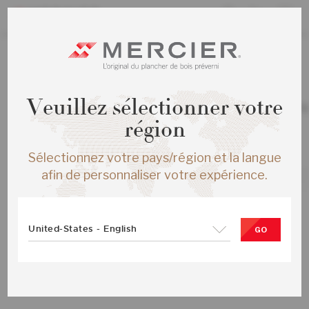
TOUS LES PRODUITS
/
ÉCHANTILLONS
Veuillez sélectionner votre
CHENE ROUGE HERRINGBONE ENG 
MEDIUM BROWN MAT
région
SKU :
ME-ROHB15-07M-SMP
Sélectionnez votre pays/région et la langue
afin de personnaliser votre expérience.
United-States - English
GO