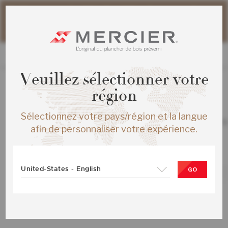
Veuillez noter que les délais d'expédition des commandes
web peuvent être légèrement prolongés pour la période
estivale.
Veuillez sélectionner votre
région
TOUS LES PRODUITS
/
ÉCHANTILLONS
Sélectionnez votre pays/région et la langue
CHENE ROUGE HERRINGBONE ENG 
afin de personnaliser votre expérience.
ARABICA MAT
SKU :
ME-ROHB15-02M-SMP
United-States - English
GO