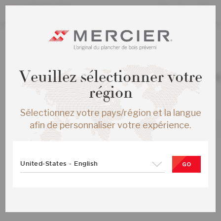
TOUS LES PRODUITS
Veuillez sélectionner votre
CHENE ROUGE HERRINGBONE ENG 
ARABICA MAT
région
SKU :
ME-ROHB15-02M-SMP
Sélectionnez votre pays/région et la langue
afin de personnaliser votre expérience.
United-States - English
GO