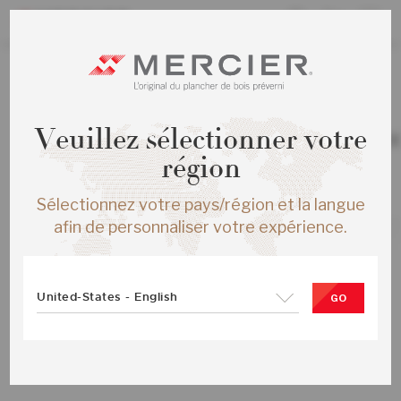
TOUS LES PRODUITS
/
ÉCHANTILLONS
Veuillez sélectionner votre
CHENE ROUGE DISTINCTION ENG ½X
HAZE MAT
région
SKU :
ME-RODS15-HZM-SMP
Sélectionnez votre pays/région et la langue
afin de personnaliser votre expérience.
United-States - English
GO