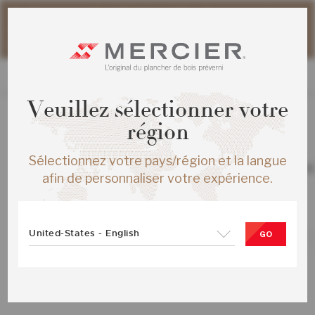
Veuillez noter que les délais d'expédition des commandes
web peuvent être légèrement prolongés pour la période
estivale.
Veuillez sélectionner votre
région
TOUS LES PRODUITS
/
ÉCHANTILLONS
Sélectionnez votre pays/région et la langue
CHENE ROUGE DISTINCTION ENG ½X
afin de personnaliser votre expérience.
BLISS MAT
SKU :
ME-RODS15-BIM-SMP
United-States - English
GO